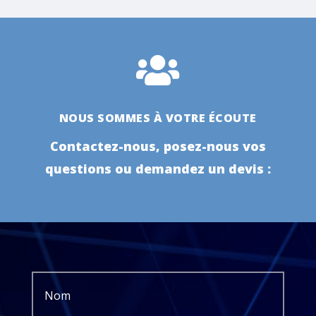

NOUS SOMMES À VOTRE ÉCOUTE
Contactez-nous, posez-nous vos
questions ou demandez un devis :